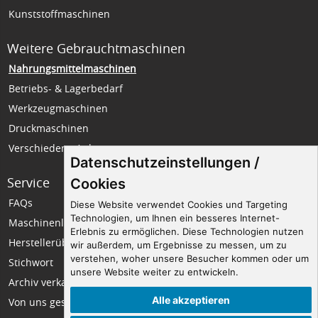
Kunststoffmaschinen
Weitere Gebrauchtmaschinen
Nahrungsmittelmaschinen
Betriebs- & Lagerbedarf
Werkzeugmaschinen
Druckmaschinen
Verschiedene Anlagen
Datenschutzeinstellungen /
Service
Unternehmen
Cookies
FAQs
Wir über uns
Diese Website verwendet Cookies und Targeting
Technologien, um Ihnen ein besseres Internet-
Maschinenlexikon
Impressum
Erlebnis zu ermöglichen. Diese Technologien nutzen
Herstellerübersicht
Datenschutz
wir außerdem, um Ergebnisse zu messen, um zu
verstehen, woher unsere Besucher kommen oder um
Stichwort
Seitenempfehlung
unsere Website weiter zu entwickeln.
Archiv verkaufter Maschinen
Kontakt
Alle akzeptieren
Von uns gesuchte Maschinen