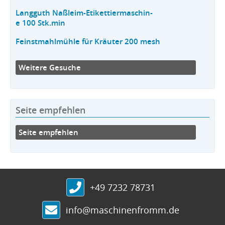
Langguth Naßleim-Etikettiermaschin-
e 100 Stk.min
Feinstmahlmühle für Kräuter 200 mesh
Weitere Gesuche
Seite empfehlen
Seite empfehlen
+49 7232 78731
info@maschinenfromm.de