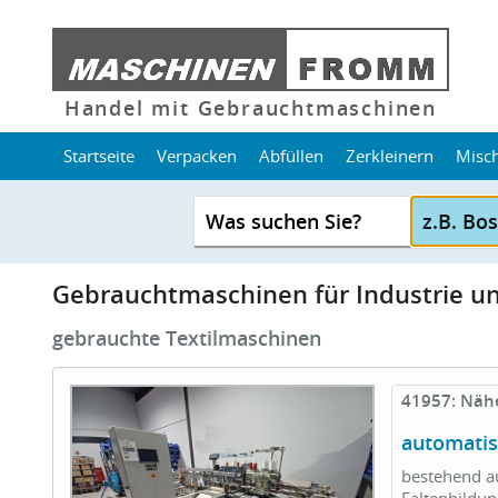
Handel mit Gebrauchtmaschinen
Startseite
Verpacken
Abfüllen
Zerkleinern
Misc
Was suchen Sie?
Gebrauchtmaschinen für Industrie 
gebrauchte Textilmaschinen
41957: Näh
automati
bestehend au
Faltenbildu