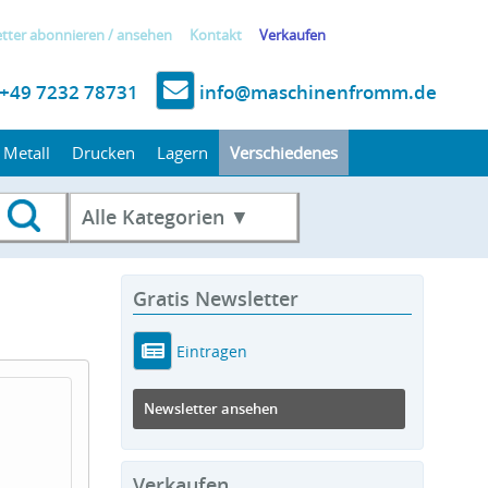
tter
abonnieren
/
ansehen
Kontakt
Verkaufen
+49 7232 78731
info@maschinenfromm.de
Metall
Drucken
Lagern
Verschiedenes
Alle Kategorien ▼
Gratis Newsletter
Eintragen
Newsletter ansehen
Verkaufen