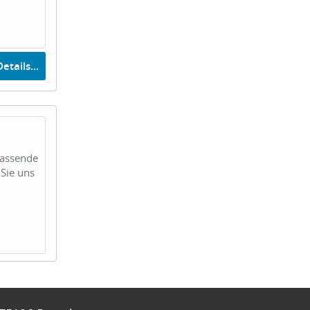
etails...
passende
Sie uns