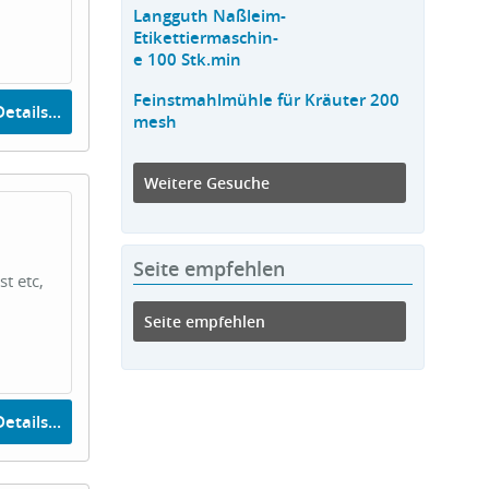
Langguth Naßleim-
Etikettiermaschin-
e 100 Stk.min
Feinstmahlmühle für Kräuter 200
etails...
mesh
Weitere Gesuche
Seite empfehlen
t etc,
Seite empfehlen
etails...