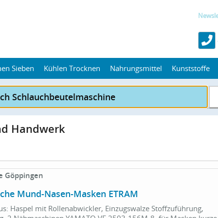
Newsle
hen Sieben
Kühlen Trocknen
Nahrungsmittel
Kunststoffe
und Handwerk
e Göppingen
sche Mund-Nasen-Masken ETRAM
s: Haspel mit Rollenabwickler, Einzugswalze Stoffzuführung,
ng, 2 Nähmaschinen YAMATO VF 2503-156M-8, für Masken kurze