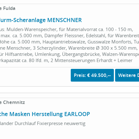
e Fulda
n Turm-Scheranlage MENSCHNER
s: Mulden-Warenspeicher, für Materialvorrat ca. 100 - 150 m,
max. ca. 5.000 mm, Dämpfer Fleissner, Edelstahl, für Warenbrei
öhe ca. 5.000 mm, Hauptantriebswalze, Gusswalze Monforts, T
ne Menschner, 3 Scherzylinder, Warenbreite Ø 300 x 5.500 mm,
für Hilfsantriebe, Umlenkung, Übergangsbrücke, Walzen-Warenspe
rkapazität ca. 80 lfd. m, 2 Mittensteuerungen Erhardt + Leimer
Preis: € 49.500,--
Weitere D
e Chemnitz
che Masken Herstellung EARLOOP
lander Durchlauf Fixierpresse neuwertig