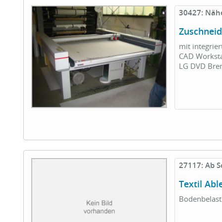
30427: Näh
Zuschneid
mit integri
CAD Worksta
LG DVD Brenn
27117: Ab S
Textil Ab
Bodenbelast