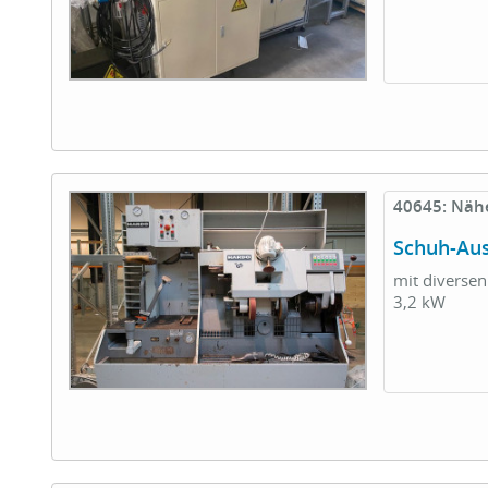
40645: Näh
Schuh-Au
mit diversen
3,2 kW