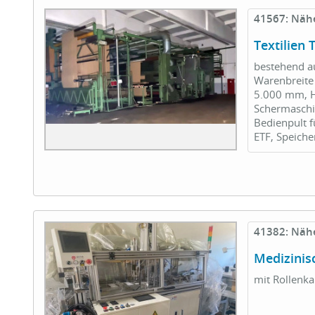
41567: Näh
Textilie
bestehend au
Warenbreite 
5.000 mm, H
Schermaschi
Bedienpult 
ETF, Speiche
41382: Näh
Medizinis
mit Rollenka