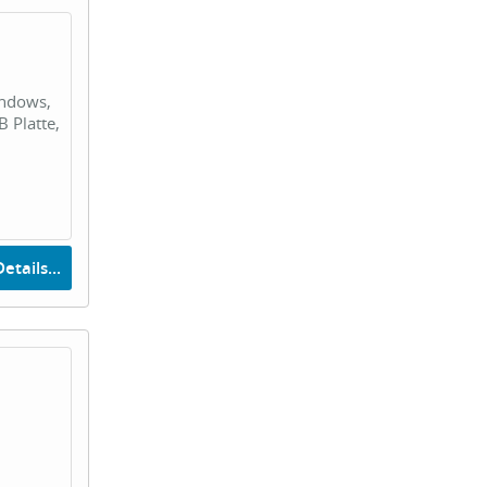
indows,
 Platte,
etails...