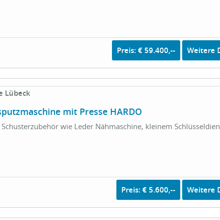
Preis: € 59.400,--
Weitere D
e Lübeck
sputzmaschine mit Presse HARDO
 Schusterzubehör wie Leder Nähmaschine, kleinem Schlüsseldiens
Preis: € 5.600,--
Weitere D