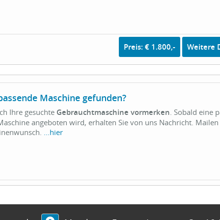
Preis: € 1.800,-
Weitere D
 passende Maschine gefunden?
ich Ihre gesuchte
Gebrauchtmaschine vormerken
. Sobald eine 
aschine angeboten wird, erhalten Sie von uns Nachricht. Mailen 
hinenwunsch.
...hier