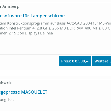
e Arnsberg
esoftware für Lampenschirme
ertem Konstruktionsprogramm auf Basis AutoCAD 2004 für MS-W
tion Intel Pentium 4, 2,8 GHz, 256 MB DDR RAM 400 MHz, 80 GB
er, 2 19 Zoll Displays Belinea
Preis: € 6.500,--
Weitere D
chweiz
legepresse MASQUELET
ung 10 t