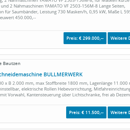
 und 2 Nähmaschinen YAMATO VF 2503-156M-8 Lange Seiten,
ion für Saumbänder, Leistung 730 Masken/h, 0,95 kW, Maße L 59
uwert 450.000,--
Preis: € 299.000,--
Weitere D
e Bautzen
uschneidemaschine BULLMERWERK
500 x B 2.000 mm, max Stoffbreite 1800 mm, Lagenlänge 11.000
instellbar, elektrische Rollen Hebevorrichtung, Mitfahreinrichtun
mit Vorwahl, Kantensteuerung über Lichtschranke, frei ab Deze
Preis: € 11.500,--
Weitere D