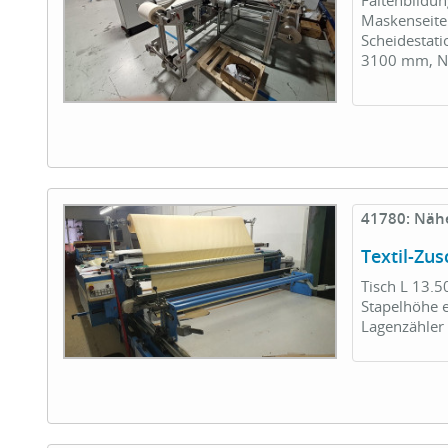
Maskenseite
Scheidestat
3100 mm, Ne
41780: Näh
Textil-Z
Tisch L 13.
Stapelhöhe e
Lagenzähler 