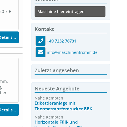
50 x B
Maschine hier eintragen
Kontakt
etails...
+49 7232 78731
info@maschinenfromm.de
Zuletzt angesehen
 mm,
g,
Neueste Angebote
mber
Nähe Kempten
Etikettieranlage mit
Thermotransferdrucker BBK
etails...
Nähe Kempten
Horizontale Füll- und