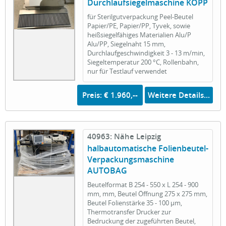
Durchlaufsiegelmaschine KOPP
für Sterilgutverpackung Peel-Beutel
Papier/PE, Papier/PP, Tyvek, sowie
heißsiegelfähiges Materialien Alu/P
Alu/PP, Siegelnaht 15 mm,
Durchlaufgeschwindigkeit 3 - 13 m/min,
Siegeltemperatur 200 °C, Rollenbahn,
nur für Testlauf verwendet
Preis: € 1.960,--
Weitere Details...
40963: Nähe Leipzig
halbautomatische Folienbeutel-
Verpackungsmaschine
AUTOBAG
Beutelformat B 254 - 550 x L 254 - 900
mm, mm, Beutel Öffnung 275 x 275 mm,
Beutel Folienstärke 35 - 100 µm,
Thermotransfer Drucker zur
Bedruckung der zugeführten Beutel,