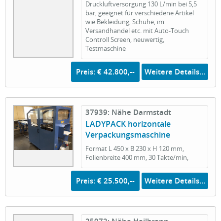
Druckluftversorgung 130 L/min bei 5,5
bar, geeignet für verschiedene Artikel
wie Bekleidung, Schuhe, im
Versandhandel etc. mit Auto-Touch
Controll Screen, neuwertig,
Testmaschine
Preis: € 42.800,--
Weitere Details...
37939: Nähe Darmstadt
LADYPACK horizontale
Verpackungsmaschine
Format L 450 x B 230 x H 120 mm,
Folienbreite 400 mm, 30 Takte/min,
Preis: € 25.500,--
Weitere Details...