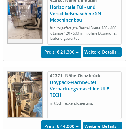
42586: Nähe Kempten
Horizontale Füll- und
Verschließmaschine SN-
Maschinenbau
für vorgefertigte Beutel Breite 180 - 400
x Länge 120 - 500 mm, ohne Dosierung,
laufend gewartet
Preis: € 21.300,--
Weitere Details...
42371: Nähe Osnabrück
Doypack-Flachbeutel
Verpackungsmaschine ULF-
TECH
mit Schneckendosierung,
Preis: € 44.000,--
Weitere Details...