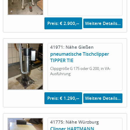
Preis: € 2.900,--
Weitere Details...
41971: Nähe Gießen
pneumatische Tischclipper
TIPPER TIE
Clippgröße G 175 oder G 200, in VA-
Ausführung
Preis: € 1.290,--
Weitere Details...
41775: Nähe Würzburg
Clipper HARTMANN