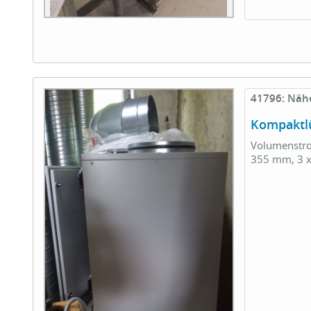
41796: Näh
Kompaktl
Volumenstro
355 mm, 3 x