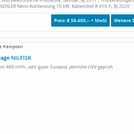
HLER Nenn-Kühlleistung 10 kW, Kältemittel R 410 A, BJ 2020
Preis: € 59.400,-- + MwSt
Weitere D
e Kempten
age NILFISK
 489 m³/h, sehr guter Zustand, jährliche UVV geprüft