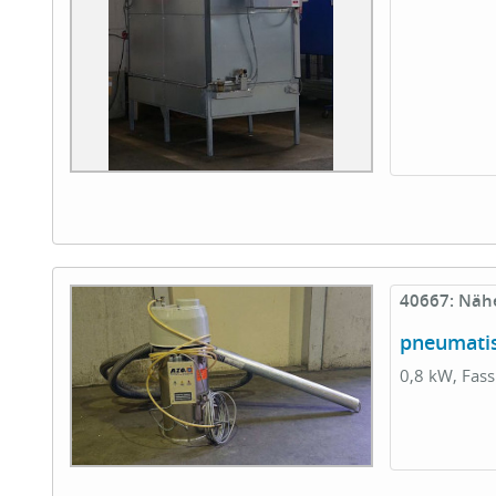
40667: Nähe
pneumatis
0,8 kW, Fassu