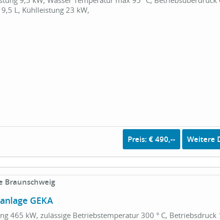
stung 9,5 kW, Wasser Temperatur max 95 °C, Betriebsüberdruck 
9,5 L, Kühlleistung 23 kW,
Preis: € 490,--
Weitere D
e Braunschweig
lanlage GEKA
g 465 kW, zulässige Betriebstemperatur 300 ° C, Betriebsdruck 