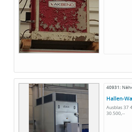
40931: Nähe
Hallen-W
Ausblas 37 4
30.500,--