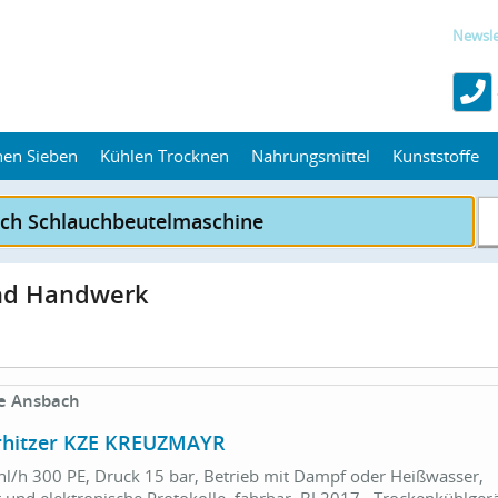
Newsle
hen Sieben
Kühlen Trocknen
Nahrungsmittel
Kunststoffe
und Handwerk
e Ansbach
rhitzer KZE KREUZMAYR
hl/h 300 PE, Druck 15 bar, Betrieb mit Dampf oder Heißwasser,
und elektronische Protokolle, fahrbar, BJ 2017 , Trockenkühlger