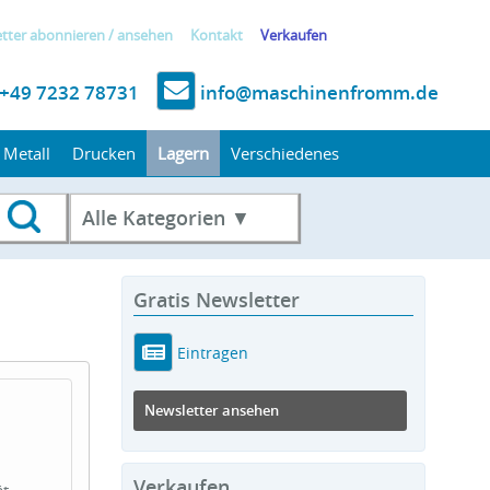
tter
abonnieren
/
ansehen
Kontakt
Verkaufen
+49 7232 78731
info@maschinenfromm.de
Metall
Drucken
Lagern
Verschiedenes
Alle Kategorien ▼
Gratis Newsletter
Eintragen
Newsletter ansehen
Verkaufen
ät