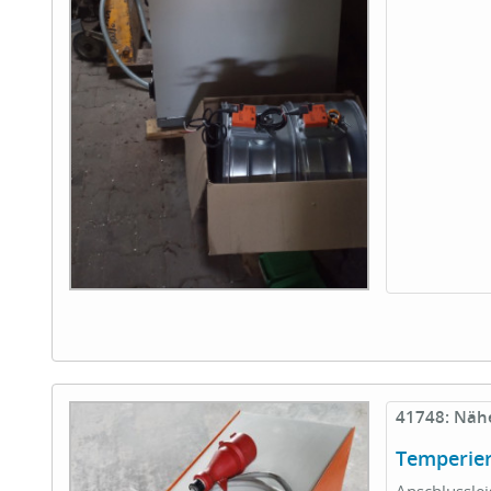
41748: Näh
Temperie