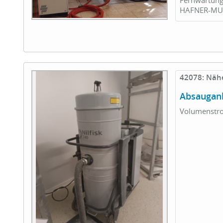
HAFNER-MUSC
42078: Näh
Absauganl
Volumenstrom