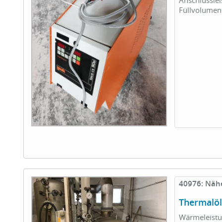
Anschlusslei
Füllvolumen 
40976: Näh
Thermalö
Wärmeleistun