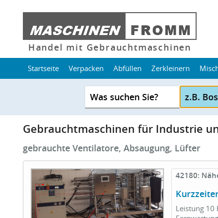
Handel mit Gebrauchtmaschinen
Startseite
Verpacken
Abfüllen
Zerkleinern
Misc
Was suchen Sie?
Gebrauchtmaschinen für Industrie 
gebrauchte Ventilatore, Absaugung, Lüfter
42180: Näh
Kurzzeite
Leistung 10 
Fernwartung 