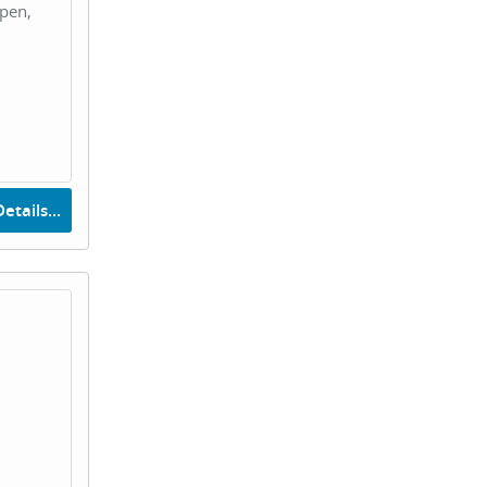
pen,
etails...