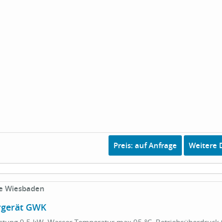
Preis: auf Anfrage
Weitere D
e Wiesbaden
rgerät GWK