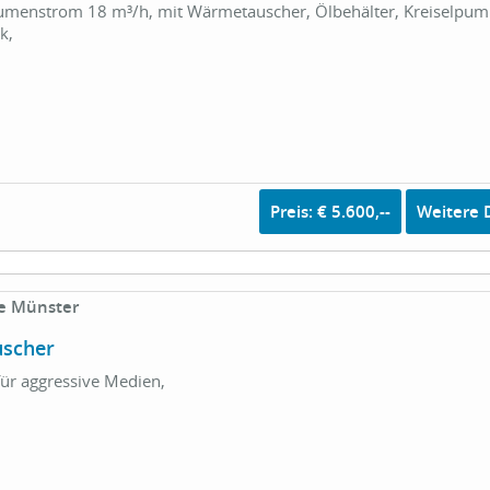
umenstrom 18 m³/h, mit Wärmetauscher, Ölbehälter, Kreiselpum
k,
Preis: € 5.600,--
Weitere D
e Münster
scher
ür aggressive Medien,