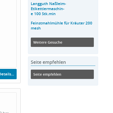
Langguth Naßleim-
Etikettiermaschin-
e 100 Stk.min
Feinstmahlmühle für Kräuter 200
mesh
Weitere Gesuche
Seite empfehlen
etails...
Seite empfehlen