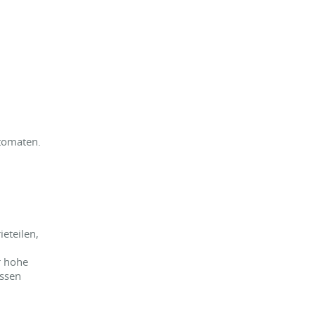
tomaten.
eteilen,
r hohe
essen