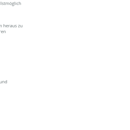
llstmöglich
m heraus zu
ren
 und