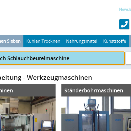
Newsle
hen Sieben
Kühlen Trocknen
Nahrungsmittel
Kunststoffe
beitung - Werkzeugmaschinen
hinen
Ständerbohrmaschinen