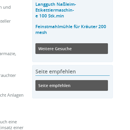
Langguth Naßleim-
n und
Etikettiermaschin-
e 100 Stk.min
teller
Feinstmahlmühle für Kräuter 200
mesh
Weitere Gesuche
armazie,
Seite empfehlen
rauchter
Seite empfehlen
ucht Anlagen
uch eine
insatz einer