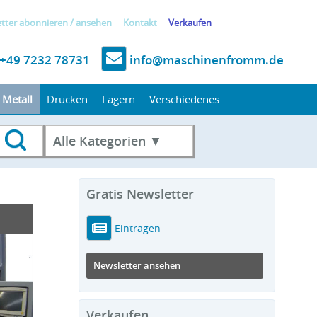
tter
abonnieren
/
ansehen
Kontakt
Verkaufen
+49 7232 78731
info@maschinenfromm.de
Metall
Drucken
Lagern
Verschiedenes
Alle Kategorien ▼
Gratis Newsletter
Eintragen
Newsletter ansehen
Verkaufen