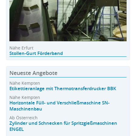
Nähe Erfurt
Stollen-Gurt Förderband
Neueste Angebote
Nähe Kempten
Etikettieranlage mit Thermotransferdrucker BBK
Nähe Kempten
Horizontale Füll- und Verschließmaschine SN-
Maschinenbau
Ab Österreich
Zylinder und Schnecken für Spritzgießmaschinen
ENGEL