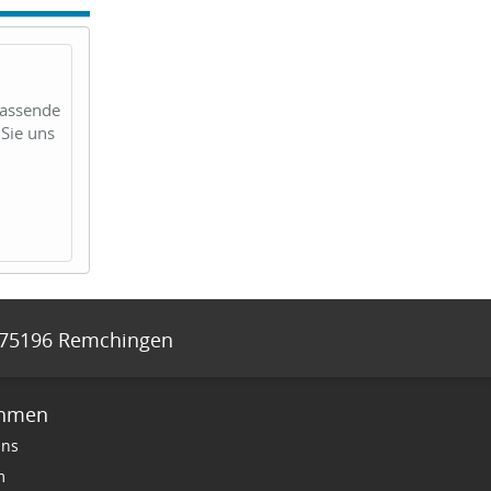
passende
Sie uns
75196
Remchingen
ehmen
uns
m