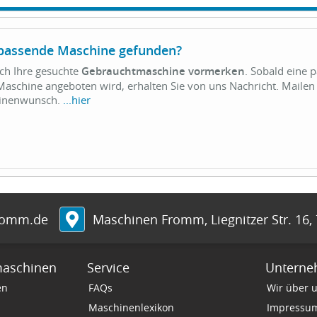
 passende Maschine gefunden?
ich Ihre gesuchte
Gebrauchtmaschine vormerken
. Sobald eine 
aschine angeboten wird, erhalten Sie von uns Nachricht. Mailen 
hinenwunsch.
...hier
romm.de
Maschinen Fromm
,
Liegnitzer Str. 16
,
maschinen
Service
Untern
en
FAQs
Wir über 
Maschinenlexikon
Impressu