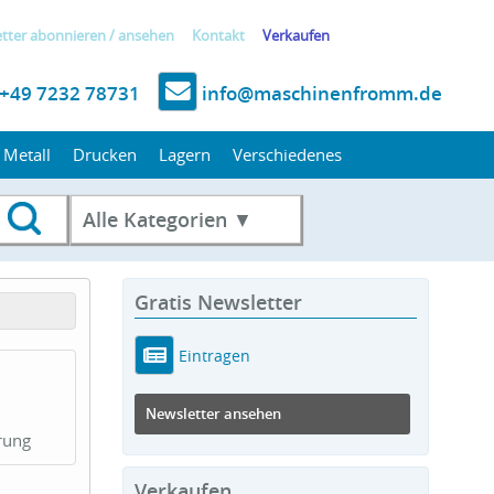
tter
abonnieren
/
ansehen
Kontakt
Verkaufen
+49 7232 78731
info@maschinenfromm.de
Metall
Drucken
Lagern
Verschiedenes
Alle Kategorien ▼
Gratis Newsletter
Eintragen
Newsletter ansehen
erung
Verkaufen