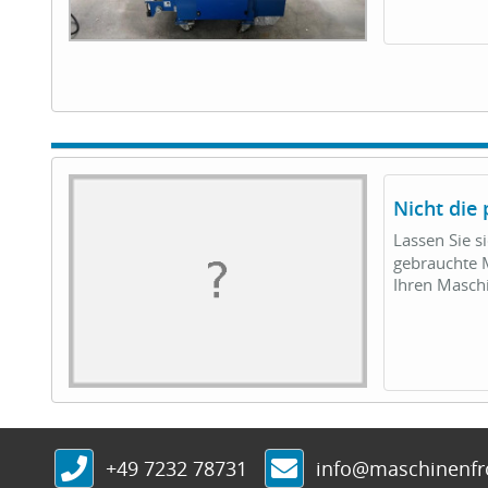
Nicht die
Lassen Sie s
gebrauchte M
Ihren Masc
+49 7232 78731
info@maschinenf