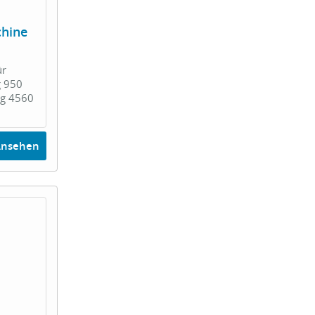
chine
ür
g 950
ng 4560
Ansehen