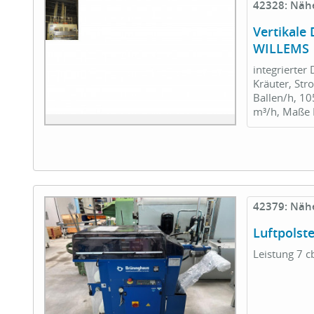
42328: Näh
Vertikale
WILLEMS
integrierter
Kräuter, Str
Ballen/h, 1
m³/h, Maße 
42379: Näh
Luftpols
Leistung 7 c