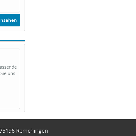
Ansehen
passende
Sie uns
75196
Remchingen