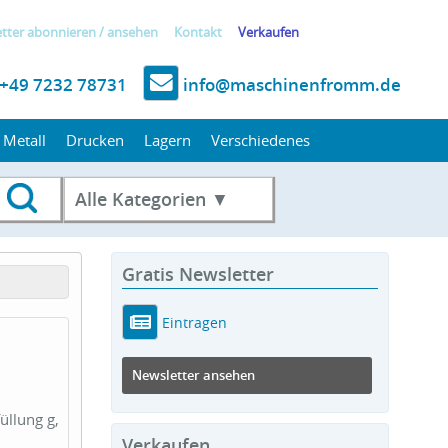
tter
abonnieren
/
ansehen
Kontakt
Verkaufen
+49 7232 78731
info@maschinenfromm.de
Metall
Drucken
Lagern
Verschiedenes
Alle Kategorien ▼
Gratis Newsletter
Eintragen
Newsletter ansehen
üllung g,
Verkaufen