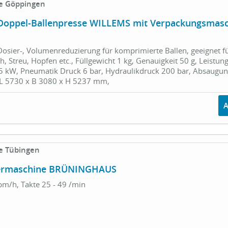
e Göppingen
 Doppel-Ballenpresse WILLEMS mit Verpackungsmas
 Dosier-, Volumenreduzierung für komprimierte Ballen, geeignet f
oh, Streu, Hopfen etc., Füllgewicht 1 kg, Genauigkeit 50 g, Leistun
05 kW, Pneumatik Druck 6 bar, Hydraulikdruck 200 bar, Absaugu
L 5730 x B 3080 x H 5237 mm,
e Tübingen
termaschine BRÜNINGHAUS
bm/h, Takte 25 - 49 /min