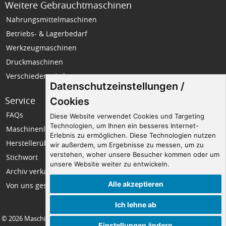
Weitere Gebrauchtmaschinen
Nahrungsmittelmaschinen
Betriebs- & Lagerbedarf
Werkzeugmaschinen
Druckmaschinen
Verschiedene Anlagen
Datenschutzeinstellungen /
Service
Unternehmen
Cookies
FAQs
Wir über uns
Diese Website verwendet Cookies und Targeting
Technologien, um Ihnen ein besseres Internet-
Maschinenlexikon
Impressum
Erlebnis zu ermöglichen. Diese Technologien nutzen
Herstellerübersicht
Datenschutz
wir außerdem, um Ergebnisse zu messen, um zu
verstehen, woher unsere Besucher kommen oder um
Stichwort
Seitenempfehlung
unsere Website weiter zu entwickeln.
Archiv verkaufter Maschinen
Kontakt
Alle akzeptieren
Von uns gesuchte Maschinen
Ich lehne ab
©
2026
Maschinen Fromm
|
Cookie-Einstellungen
| powered by
symweb
|
Einstellungen ändern