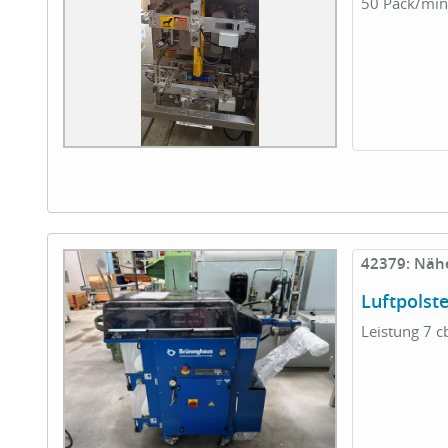
50 Pack/min
42379: Näh
Luftpols
Leistung 7 c