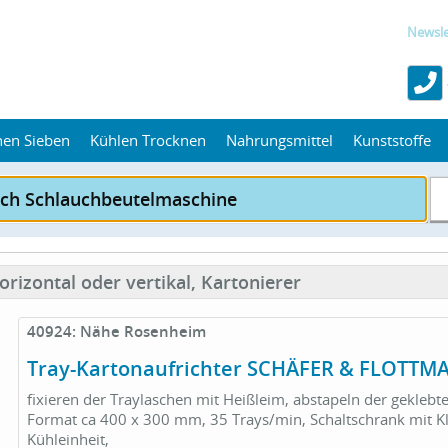
Newsle
hen Sieben
Kühlen Trocknen
Nahrungsmittel
Kunststoffe
izontal oder vertikal, Kartonierer
40924: Nähe Rosenheim
Tray-Kartonaufrichter SCHÄFER & FLOTT
fixieren der Traylaschen mit Heißleim, abstapeln der geklebt
Format ca 400 x 300 mm, 35 Trays/min, Schaltschrank mit K
Kühleinheit,