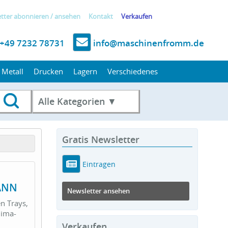
tter
abonnieren
/
ansehen
Kontakt
Verkaufen
+49 7232 78731
info@maschinenfromm.de
Metall
Drucken
Lagern
Verschiedenes
Alle Kategorien ▼
Gratis Newsletter
Eintragen
MANN
Newsletter ansehen
en Trays,
lima-
Verkaufen