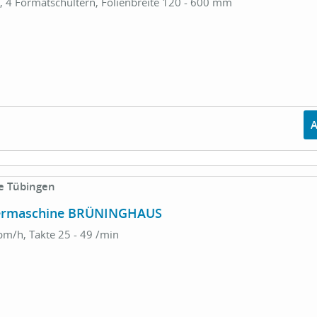
, 4 Formatschultern, Folienbreite 120 - 600 mm
e Tübingen
termaschine BRÜNINGHAUS
bm/h, Takte 25 - 49 /min