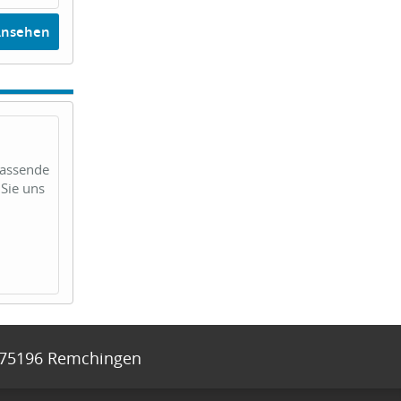
Ansehen
passende
Sie uns
75196
Remchingen