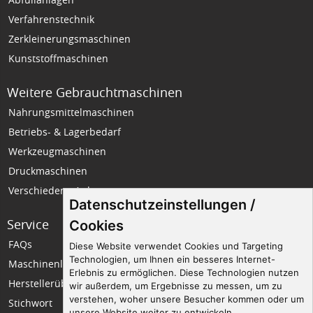
Verfahrenstechnik
Zerkleinerungsmaschinen
Kunststoffmaschinen
Weitere Gebrauchtmaschinen
Nahrungsmittelmaschinen
Betriebs- & Lagerbedarf
Werkzeugmaschinen
Druckmaschinen
Verschiedene Anlagen
Datenschutzeinstellungen /
Service
Unternehmen
Cookies
FAQs
Wir über uns
Diese Website verwendet Cookies und Targeting
Technologien, um Ihnen ein besseres Internet-
Maschinenlexikon
Impressum
Erlebnis zu ermöglichen. Diese Technologien nutzen
Herstellerübersicht
Datenschutz
wir außerdem, um Ergebnisse zu messen, um zu
verstehen, woher unsere Besucher kommen oder um
Stichwort
Seitenempfehlung
unsere Website weiter zu entwickeln.