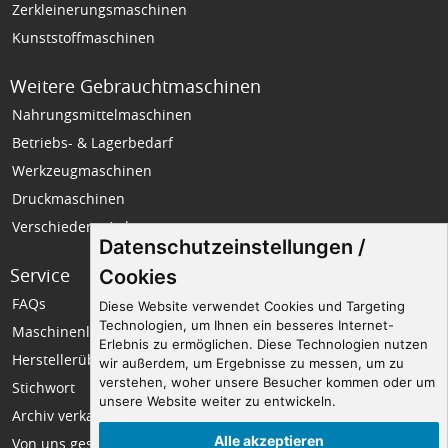
Zerkleinerungsmaschinen
Kunststoffmaschinen
Weitere Gebrauchtmaschinen
Nahrungsmittelmaschinen
Betriebs- & Lagerbedarf
Werkzeugmaschinen
Druckmaschinen
Verschiedene Anlagen
Datenschutzeinstellungen /
Service
Unternehmen
Cookies
FAQs
Wir über uns
Diese Website verwendet Cookies und Targeting
Technologien, um Ihnen ein besseres Internet-
Maschinenlexikon
Impressum
Erlebnis zu ermöglichen. Diese Technologien nutzen
Herstellerübersicht
Datenschutz
wir außerdem, um Ergebnisse zu messen, um zu
verstehen, woher unsere Besucher kommen oder um
Stichwort
Seitenempfehlung
unsere Website weiter zu entwickeln.
Archiv verkaufter Maschinen
Kontakt
Alle akzeptieren
Von uns gesuchte Maschinen