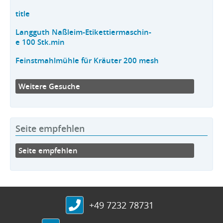
title
Langguth Naßleim-Etikettiermaschin-
e 100 Stk.min
Feinstmahlmühle für Kräuter 200 mesh
Weitere Gesuche
Seite empfehlen
Seite empfehlen
+49 7232 78731