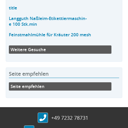
title
Langguth Naßleim-Etikettiermaschin-
e 100 Stk.min
Feinstmahlmühle für Kräuter 200 mesh
Weitere Gesuche
Seite empfehlen
Seite empfehlen
+49 7232 78731