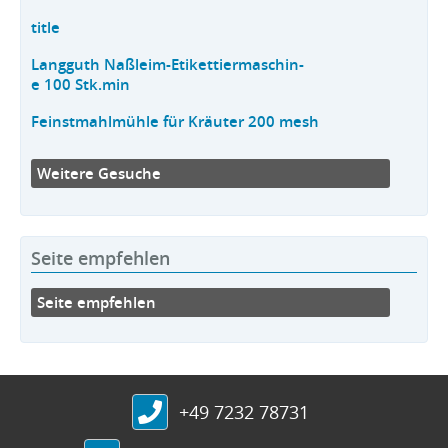
title
Langguth Naßleim-Etikettiermaschin-
e 100 Stk.min
Feinstmahlmühle für Kräuter 200 mesh
Weitere Gesuche
Seite empfehlen
Seite empfehlen
+49 7232 78731