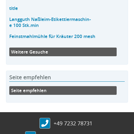
title
Langguth Naßleim-Etikettiermaschin-
e 100 Stk.min
Feinstmahlmühle für Kräuter 200 mesh
Weitere Gesuche
Seite empfehlen
Seite empfehlen
+49 7232 78731