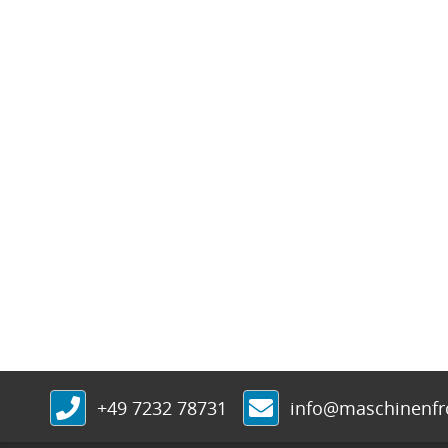
+49 7232 78731
info@maschinenf