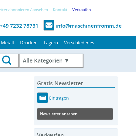
tter
abonnieren
/
ansehen
Kontakt
Verkaufen
+49 7232 78731
info@maschinenfromm.de
Metall
Drucken
Lagern
Verschiedenes
Alle Kategorien ▼
Gratis Newsletter
Eintragen
Newsletter ansehen
Verkaufen