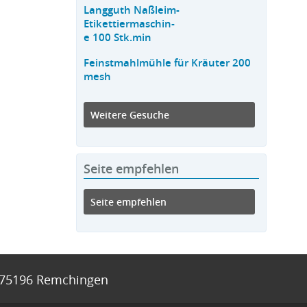
Langguth Naßleim-
Etikettiermaschin-
e 100 Stk.min
Feinstmahlmühle für Kräuter 200
mesh
Weitere Gesuche
Seite empfehlen
Seite empfehlen
75196
Remchingen