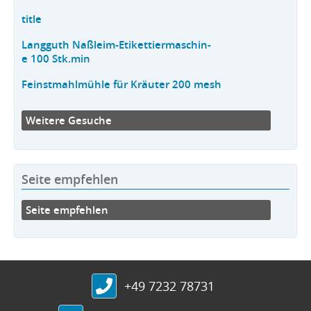
title
Langguth Naßleim-Etikettiermaschin-
e 100 Stk.min
Feinstmahlmühle für Kräuter 200 mesh
Weitere Gesuche
Seite empfehlen
Seite empfehlen
+49 7232 78731