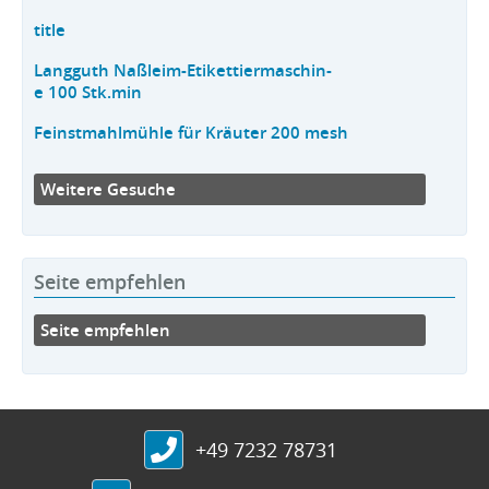
title
Langguth Naßleim-Etikettiermaschin-
e 100 Stk.min
Feinstmahlmühle für Kräuter 200 mesh
Weitere Gesuche
Seite empfehlen
Seite empfehlen
+49 7232 78731