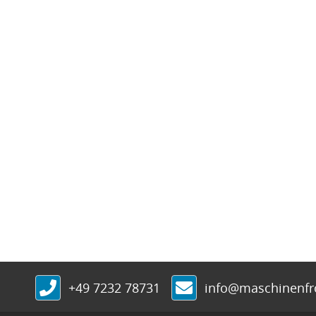
+49 7232 78731
info@maschinenf