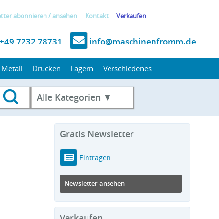
tter
abonnieren
/
ansehen
Kontakt
Verkaufen
+49 7232 78731
info@maschinenfromm.de
Metall
Drucken
Lagern
Verschiedenes
Alle Kategorien ▼
Gratis Newsletter
Eintragen
Newsletter ansehen
Verkaufen