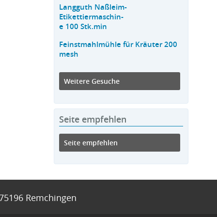
Langguth Naßleim-
Etikettiermaschin-
e 100 Stk.min
Feinstmahlmühle für Kräuter 200
mesh
Weitere Gesuche
Seite empfehlen
Seite empfehlen
75196
Remchingen