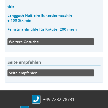
title
Langguth Naßleim-Etikettiermaschin-
e 100 Stk.min
Feinstmahlmühle für Kräuter 200 mesh
Weitere Gesuche
Seite empfehlen
Seite empfehlen
+49 7232 78731