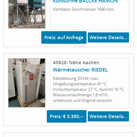
Kühltürme BALCKE HAMON
Ventilator Durchmesser 1600 mm,
Preis: auf Anfrage
Weitere Details...
40928: Nähe Aachen
Wärmetauscher RIEDEL
Kälteleistung 20 kW, max.
Umgebungstemperatur 45 °C,
Vorlauftemperatur 27 °C, Austritt 16 °C,
Wasserumlaufmenge 1,8 m³/h,
unbenutzt und Original verpackt
Preis: € 3.360,--
Weitere Details...