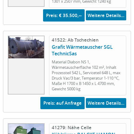
1301 x 2507 mm, Gewicht 1240 kg
Preis: € 35.500,--
Weitere Details...
41522: Ab Tschechien
Grafit Wärmetauscher SGL
TechnicSas
Material Diabon NS 1,
Wärmetauscherfläche 102 m², Inhalt
Prozessteil 542 L, Serviceteil 648 L, max
Druck Vac/3 bar, Temperatur 1-110 °C,
Maße H 1700 x B 1450 x L 4700 mm,
Gewicht 5000 kg
Preis: auf Anfrage
Weitere Details...
41279: Nähe Celle