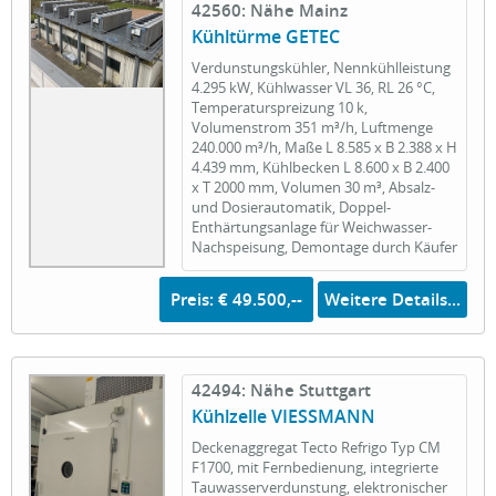
42560: Nähe Mainz
Kühltürme GETEC
Verdunstungskühler, Nennkühlleistung
4.295 kW, Kühlwasser VL 36, RL 26 °C,
Temperaturspreizung 10 k,
Volumenstrom 351 m³/h, Luftmenge
240.000 m³/h, Maße L 8.585 x B 2.388 x H
4.439 mm, Kühlbecken L 8.600 x B 2.400
x T 2000 mm, Volumen 30 m³, Absalz-
und Dosierautomatik, Doppel-
Enthärtungsanlage für Weichwasser-
Nachspeisung, Demontage durch Käufer
Preis: € 49.500,--
Weitere Details...
42494: Nähe Stuttgart
Kühlzelle VIESSMANN
Deckenaggregat Tecto Refrigo Typ CM
F1700, mit Fernbedienung, integrierte
Tauwasserverdunstung, elektronischer