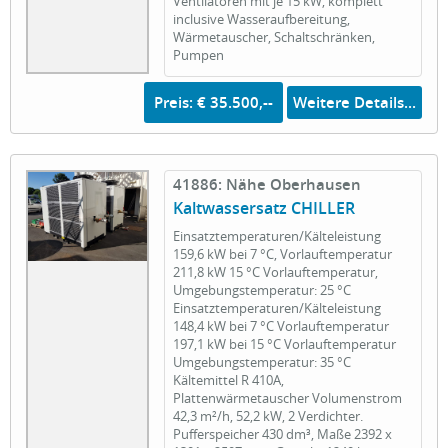
Ventilatoren mit je 15 kW, komplett
inclusive Wasseraufbereitung,
Wärmetauscher, Schaltschränken,
Pumpen
Preis: € 35.500,--
Weitere Details...
41886: Nähe Oberhausen
Kaltwassersatz CHILLER
Einsatztemperaturen/Kälteleistung
159,6 kW bei 7 °C, Vorlauftemperatur
211,8 kW 15 °C Vorlauftemperatur,
Umgebungstemperatur: 25 °C
Einsatztemperaturen/Kälteleistung
148,4 kW bei 7 °C Vorlauftemperatur
197,1 kW bei 15 °C Vorlauftemperatur
Umgebungstemperatur: 35 °C
Kältemittel R 410A,
Plattenwärmetauscher Volumenstrom
42,3 m²/h, 52,2 kW, 2 Verdichter.
Pufferspeicher 430 dm³, Maße 2392 x