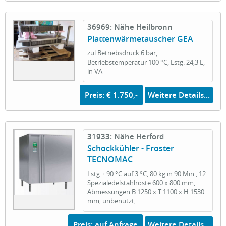
36969: Nähe Heilbronn
Plattenwärmetauscher GEA
zul Betriebsdruck 6 bar,
Betriebstemperatur 100 °C, Lstg. 24,3 L,
in VA
Preis: € 1.750,-
Weitere Details...
31933: Nähe Herford
Schockkühler - Froster
TECNOMAC
Lstg + 90 °C auf 3 °C, 80 kg in 90 Min., 12
Spezialedelstahlroste 600 x 800 mm,
Abmessungen B 1250 x T 1100 x H 1530
mm, unbenutzt,
Preis: auf Anfrage
Weitere Details...