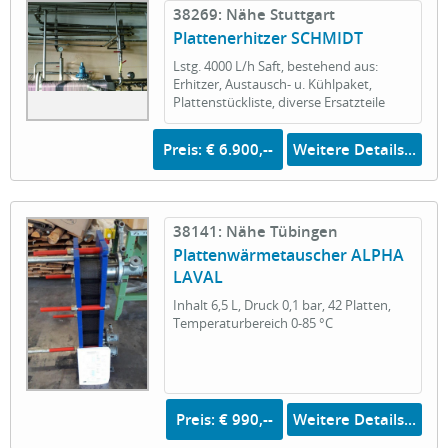
38269: Nähe Stuttgart
Plattenerhitzer SCHMIDT
Lstg. 4000 L/h Saft, bestehend aus:
Erhitzer, Austausch- u. Kühlpaket,
Plattenstückliste, diverse Ersatzteile
Preis: € 6.900,--
Weitere Details...
38141: Nähe Tübingen
Plattenwärmetauscher ALPHA
LAVAL
Inhalt 6,5 L, Druck 0,1 bar, 42 Platten,
Temperaturbereich 0-85 °C
Preis: € 990,--
Weitere Details...