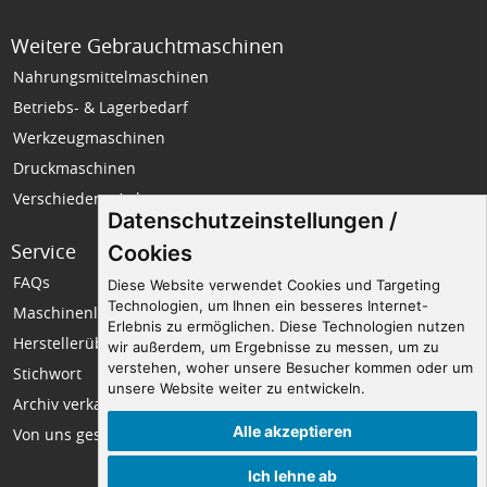
Weitere Gebrauchtmaschinen
Nahrungsmittelmaschinen
Betriebs- & Lagerbedarf
Werkzeugmaschinen
Druckmaschinen
Verschiedene Anlagen
Datenschutzeinstellungen /
Service
Unternehmen
Cookies
FAQs
Wir über uns
Diese Website verwendet Cookies und Targeting
Technologien, um Ihnen ein besseres Internet-
Maschinenlexikon
Impressum
Erlebnis zu ermöglichen. Diese Technologien nutzen
Herstellerübersicht
Datenschutz
wir außerdem, um Ergebnisse zu messen, um zu
verstehen, woher unsere Besucher kommen oder um
Stichwort
Seitenempfehlung
unsere Website weiter zu entwickeln.
Archiv verkaufter Maschinen
Kontakt
Alle akzeptieren
Von uns gesuchte Maschinen
Ich lehne ab