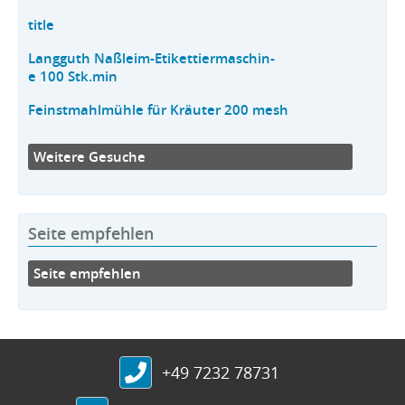
title
Langguth Naßleim-Etikettiermaschin-
e 100 Stk.min
Feinstmahlmühle für Kräuter 200 mesh
Weitere Gesuche
Seite empfehlen
Seite empfehlen
+49 7232 78731