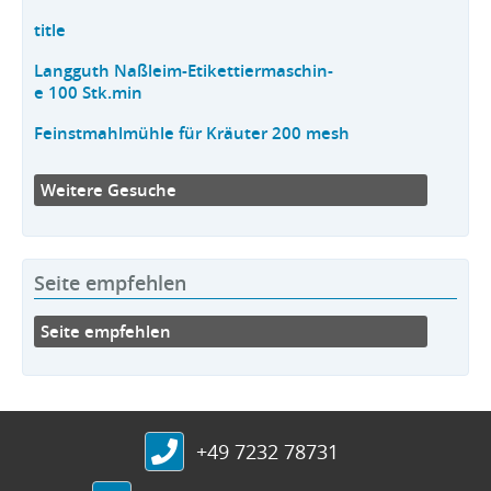
title
Langguth Naßleim-Etikettiermaschin-
e 100 Stk.min
Feinstmahlmühle für Kräuter 200 mesh
Weitere Gesuche
Seite empfehlen
Seite empfehlen
+49 7232 78731