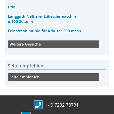
title
Langguth Naßleim-Etikettiermaschin-
e 100 Stk.min
Feinstmahlmühle für Kräuter 200 mesh
Weitere Gesuche
Seite empfehlen
Seite empfehlen
+49 7232 78731