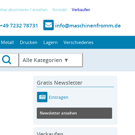
tter
abonnieren
/
ansehen
Kontakt
Verkaufen
+49 7232 78731
info@maschinenfromm.de
Metall
Drucken
Lagern
Verschiedenes
Alle Kategorien ▼
Gratis Newsletter
Eintragen
Newsletter ansehen
Verkaufen