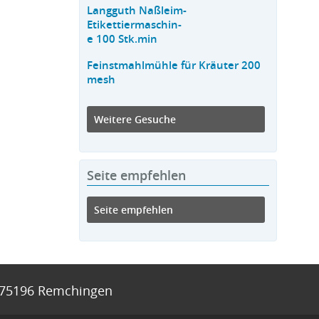
Langguth Naßleim-
Etikettiermaschin-
e 100 Stk.min
Feinstmahlmühle für Kräuter 200
mesh
Weitere Gesuche
Seite empfehlen
Seite empfehlen
75196
Remchingen