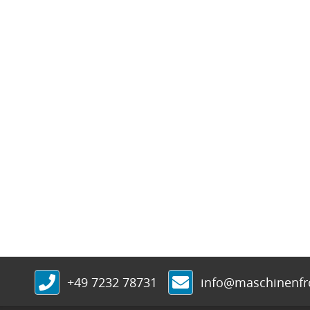
+49 7232 78731
info@maschinenf