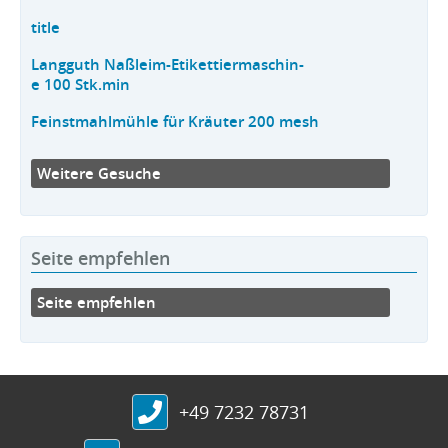
title
Langguth Naßleim-Etikettiermaschin-
e 100 Stk.min
Feinstmahlmühle für Kräuter 200 mesh
Weitere Gesuche
Seite empfehlen
Seite empfehlen
+49 7232 78731